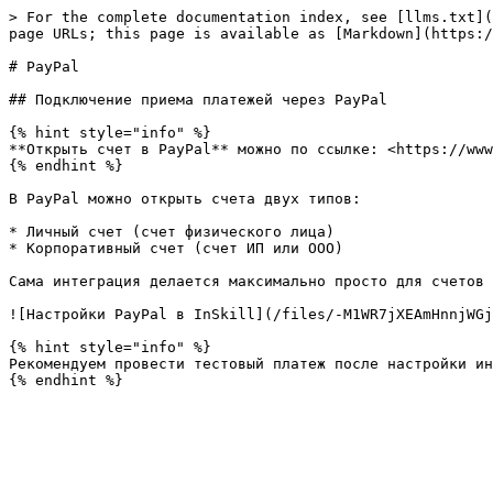
> For the complete documentation index, see [llms.txt](
page URLs; this page is available as [Markdown](https:/
# PayPal

## Подключение приема платежей через PayPal

{% hint style="info" %}

**Открыть счет в PayPal** можно по ссылке: <https://www
{% endhint %}

В PayPal можно открыть счета двух типов:

* Личный счет (счет физического лица)

* Корпоративный счет (счет ИП или ООО)

Сама интеграция делается максимально просто для счетов 
![Настройки PayPal в InSkill](/files/-M1WR7jXEAmHnnjWGj
{% hint style="info" %}

Рекомендуем провести тестовый платеж после настройки ин