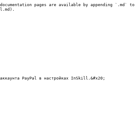
documentation pages are available by appending `.md` to 
l.md).

аккаунта PayPal в настройках InSkill.&#x20;
