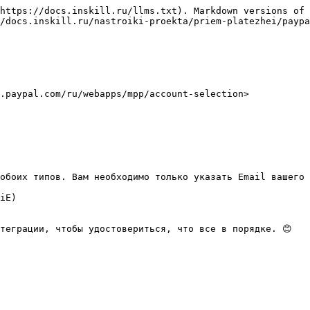
https://docs.inskill.ru/llms.txt). Markdown versions of 
/docs.inskill.ru/nastroiki-proekta/priem-platezhei/paypa
.paypal.com/ru/webapps/mpp/account-selection>

обоих типов. Вам необходимо только указать Email вашего 
iE)

теграции, чтобы удостовериться, что все в порядке. 😊
