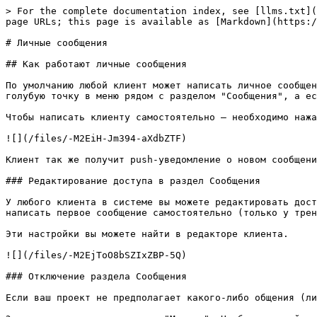
> For the complete documentation index, see [llms.txt](
page URLs; this page is available as [Markdown](https:/
# Личные сообщения

## Как работают личные сообщения

По умолчанию любой клиент может написать личное сообщен
голубую точку в меню рядом с разделом "Сообщения", а ес
Чтобы написать клиенту самостоятельно – необходимо нажа
![](/files/-M2EiH-Jm394-aXdbZTF)

Клиент так же получит push-уведомление о новом сообщени
### Редактирование доступа в раздел Сообщения

У любого клиента в системе вы можете редактировать дост
написать первое сообщение самостоятельно (только у трен
Эти настройки вы можете найти в редакторе клиента.

![](/files/-M2EjToO8bSZIxZBP-5Q)

### Отключение раздела Сообщения

Если ваш проект не предполагает какого-либо общения (ли