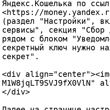
Яндекс.Кошелька по ссылк
<https://money.yandex.r
(раздел "Настройки", вк
сервисы", секция "Сбор 
рядом с блоком "Уведомл
секретный ключ нужно на
секрет".

<div align="center"><im
M1W8jqLT9SVJ9fX0VlN" al
</div>

Далее на странице настр